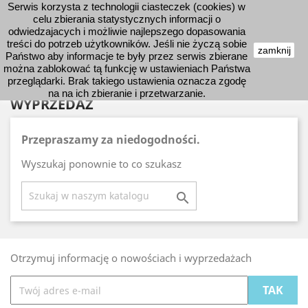
Serwis korzysta z technologii ciasteczek (cookies) w
shopping_cart


celu zbierania statystycznych informacji o
odwiedzajacych i możliwie najlepszego dopasowania
treści do potrzeb użytkowników. Jeśli nie życzą sobie
zamknij
Państwo aby informacje te były przez serwis zbierane

można zablokować tą funkcję w ustawieniach Państwa
przeglądarki. Brak takiego ustawienia oznacza zgodę
na na ich zbieranie i przetwarzanie.
WYPRZEDAŻ
Przepraszamy za niedogodności.
Wyszukaj ponownie to co szukasz

Otrzymuj informację o nowościach i wyprzedażach