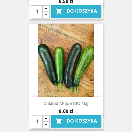
Cena
8,50 zł
DO KOSZYKA

Cukinia Młoda BIO 1kg
Cena
8,00 zł
DO KOSZYKA
