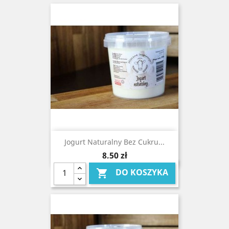
Jogurt Naturalny Bez Cukru...
Cena
8,50 zł
DO KOSZYKA
