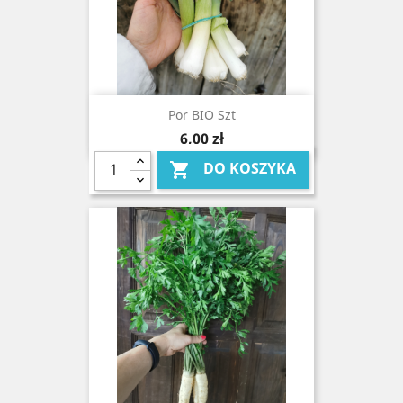
Por BIO Szt
Cena
6,00 zł
DO KOSZYKA
