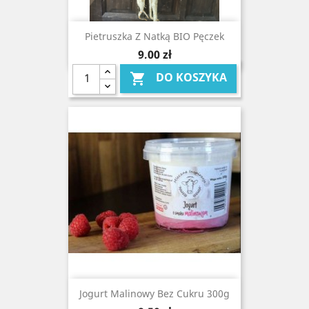
Pietruszka Z Natką BIO Pęczek
Cena
9,00 zł
DO KOSZYKA

Jogurt Malinowy Bez Cukru 300g