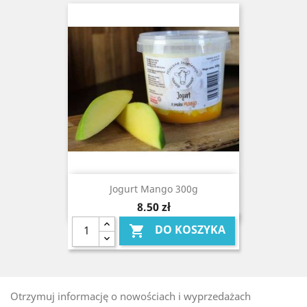
Jogurt Mango 300g
Cena
8,50 zł
DO KOSZYKA

Otrzymuj informację o nowościach i wyprzedażach