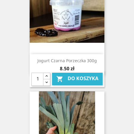
Jogurt Czarna Porzeczka 300g
Cena
8,50 zł
DO KOSZYKA
