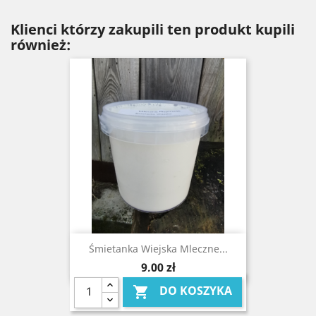
Klienci którzy zakupili ten produkt kupili
również:
Śmietanka Wiejska Mleczne...
Cena
9,00 zł
DO KOSZYKA
