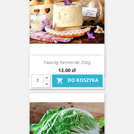
Twaróg Farmerski 250g
Cena
13,00 zł
DO KOSZYKA
