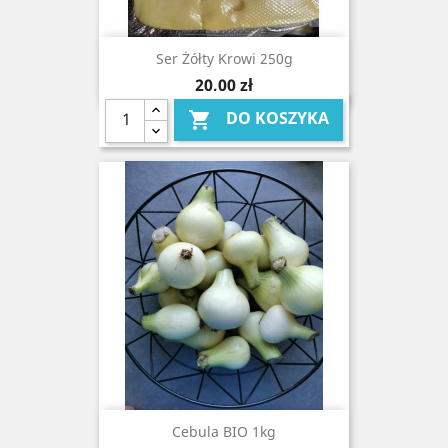
Ser Żółty Krowi 250g
Cena
20,00 zł
DO KOSZYKA

Cebula BIO 1kg