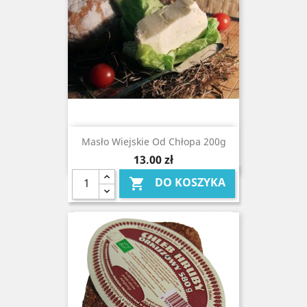
Masło Wiejskie Od Chłopa 200g
Cena
13,00 zł
DO KOSZYKA
