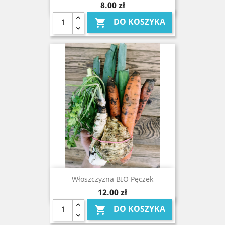
Cena
8,00 zł
DO KOSZYKA

Włoszczyzna BIO Pęczek
Cena
12,00 zł
DO KOSZYKA
