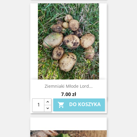
Ziemniaki Młode Lord...
Cena
7,00 zł
DO KOSZYKA
