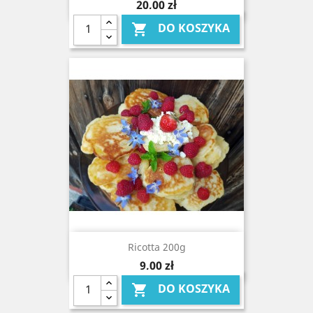
Cena
20,00 zł
DO KOSZYKA

Ricotta 200g
Cena
9,00 zł
DO KOSZYKA
