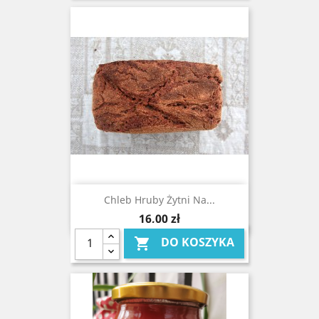
Chleb Hruby Żytni Na...
Cena
16,00 zł
DO KOSZYKA
