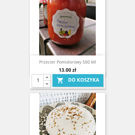
Przecier Pomidorowy 500 Ml
Cena
13,00 zł
DO KOSZYKA
