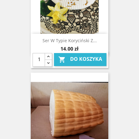
Ser W Typie Koryciński Z...
Cena
14,00 zł
DO KOSZYKA
