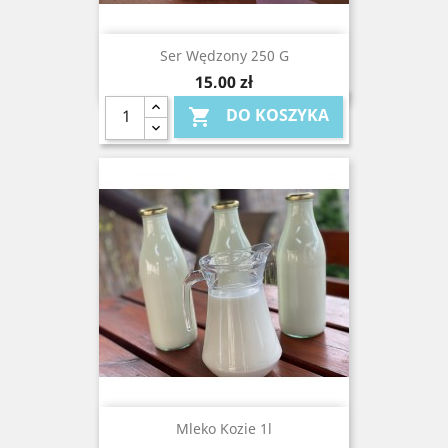
Ser Wędzony 250 G
Cena
15,00 zł
DO KOSZYKA

Mleko Kozie 1l