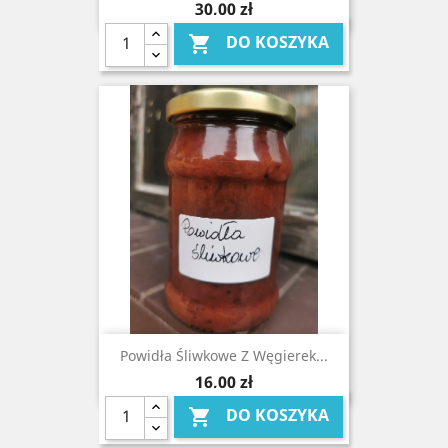
Cena
30,00 zł
DO KOSZYKA

Powidła Śliwkowe Z Węgierek...
Cena
16,00 zł
DO KOSZYKA
